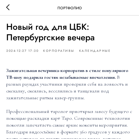
ПОРТФОЛИО
Новый год для ЦБК:
Петербургские вечера
2024-12-27 17:30
КОРПОРАТИВЫ
КАЛЕНДАРНЫЕ
Зажигательная вечеринка-корпоратив в стиле популярного
ТВ-шоу подарила гостям незабываемые впечатления.
В
разных раундах участники проверяли себя на ловкость и
смекалку, смеялись, веселились и танцевали под
зажигательные ритмы кавер-группы.
Профессиональный таролог приоткрыл завесу будущего с
помощью раскладки карт Таро. Современные технологии
помогли запечатлеть самые яркие моменты мероприятия.
Благодаря видеосъёмке в формате 360 градусов у каждого
гостя осталось на память уникальное видео, которое