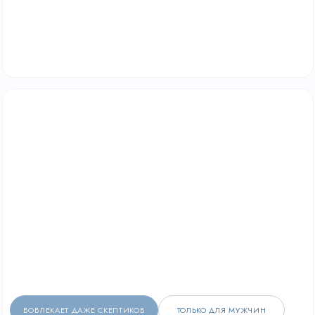
ПОЧЕМУ НАШИ
ПРОГРАММЫ
РАБОТАЮТ?
СМЫСЛЫ ВМЕСТО МИШУРЫ
Каждая деталь — от приглашения
до финала — работает на вашу
корпоративную культуру.
АДАПТАЦИЯ ПОД ДНК КОМПАНИИ
Интегрируем ваши шутки, ценности и мемы
в любой сценарий, создавая уникальный