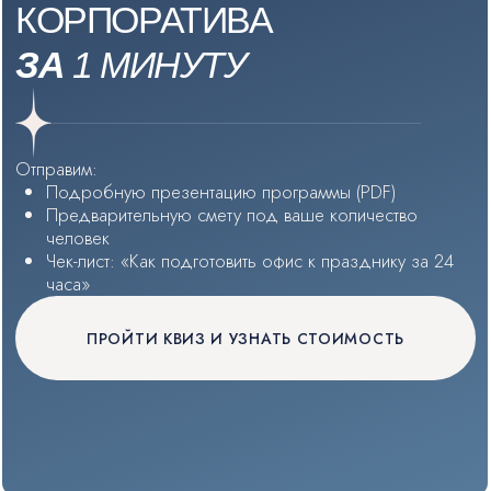
НОВАЯ ПРОГРАММА 2026
УЧАСТНИКИ: ВЕСЬ КОЛЛЕКТИВ
КОРПОРАТИВНЫЙ СПЕКТАКЛЬ-
СЮРПРИЗ: «В ГЛАВНЫХ РОЛЯХ»
Ваша команда получает элегантные
приглашения в театр, но не подозревает, что
на сцене вместо актёров — их соседи по офису.
Мы напишем сценарий из ваших рабочих баек
и поставим 30-минутный спектакль с живой
музыкой, фирменной песней и моментами,
от которых смеются до слёз.
Всё просто: 3 встречи с режиссёром — и ваша
компания становится легендой.
ОТ 20 ДО 500+
ЛОКАЦИЯ
:
ЛОФТ ИЛИ
ЧЕЛОВЕК
ТЕАТР
ЗАБРОНИРОВАТЬ ДАТУ И ПОЛУЧИТЬ СМЕТУ
СКАЧАТЬ PDF-ПРЕЗЕНТАЦИЮ