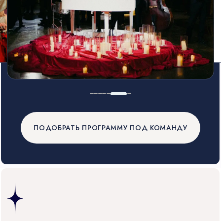
ПОДОБРАТЬ ПРОГРАММУ ПОД КОМАНДУ
18 ЛЕТ
ЭКСПЕРТИЗЫ
В СОЗДАНИИ
КОРПОРАТИВНОЙ СРЕДЫ
1500+ РЕАЛИЗОВАННЫХ СОБЫТИЙ
Мы создаем не «конкурсы», а сценарии для
бизнеса: работаем на сплочение, адаптацию
сотрудников и укрепление бренда.
45 000+ УЧАСТНИКОВ: ОТ ПРОГРАММИСТОВ
ДО СТРОИТЕЛЕЙ
Знаем, как вовлечь даже суровых скептиков