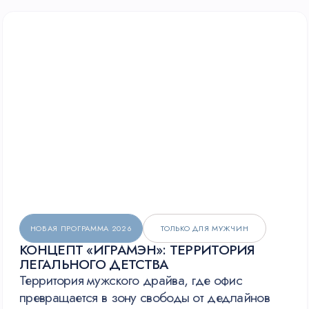
ВОВЛЕКАЕТ ДАЖЕ СКЕПТИКОВ
ТОЛЬКО ДЛЯ МУЖЧИН
КОНЦЕПЦИЯ «ЧЕК-АП
НА ТЕСТОСТЕРОН»
Вместо банкета — ироничный формат
с силовыми мини-испытаниями и аккуратной
прожаркой мужских стереотипов. Дегустация
«Пей как мужик» с секретным безалкогольным
баром и торжественное посвящение в Альфа-
команду.
Это способ выпустить пар, посмеяться над
собой и собрать команду в живом,
неформальном формате — без пафоса
и «бородатых анекдотов». Только чистый азарт
и драйв.
ОТ 20 ДО 500+
ЛОКАЦИЯ
:
ОФИС
ЧЕЛОВЕК
ИЛИ ЛОФТ
ЗАБРОНИРОВАТЬ ДАТУ И ПОЛУЧИТЬ СМЕТУ
СКАЧАТЬ PDF-ПРЕЗЕНТАЦИЮ