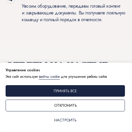
Увозим оборудование, передаем готовый контент
и закрывающие документы. Вы получаете лояльную
команду и полный порядок в отчетности.
ОТВЕТЫ НА ЧАСТЫЕ
Управление cookies
Этот сайт использует
файлы cookie
для улучшения работы сайта
ВОПРОСЫ:
ПРИНЯТЬ ВСЕ
ОТКЛОНИТЬ
КАК ПОНЯТЬ, ЧТО ЭТОТ ФОРМАТ ПОДОЙДЕТ
КОМАНДЕ?
НАСТРОИТЬ
НАШ ОФИС — ЭТО НЕ ЛОФТ. ВЫ ТОЧНО СМОЖЕТЕ ЕГО