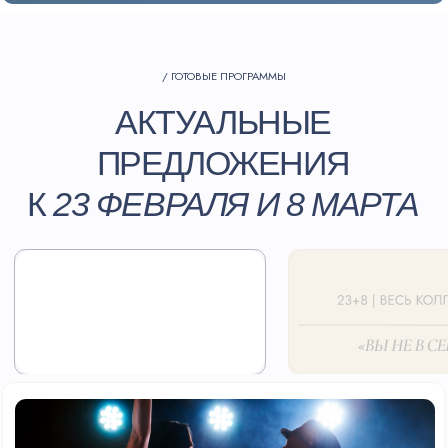
БЕСТСЕЛЛЕР
ВЕСЬ КОЛЛЕКТИВ
«ОСТОРОЖНО! ВЫ НЕ В СЕБЕ!»: ШОУ-
ВЫЖИВАНИЕ В ВАШЕМ ОФИСЕ
Вашей команде нужно на один день…
оказаться «не в себе». День, когда мужчины и
женщины меняются ролями через смешные
испытания в трёх форматах: живой КВЕСТ,
динамичный ШОУ-ТИМБИЛДИНГ или
интеллектуальный АНТИКВИЗ. Кульминация —
совместный фуршет и важный вывод: мы