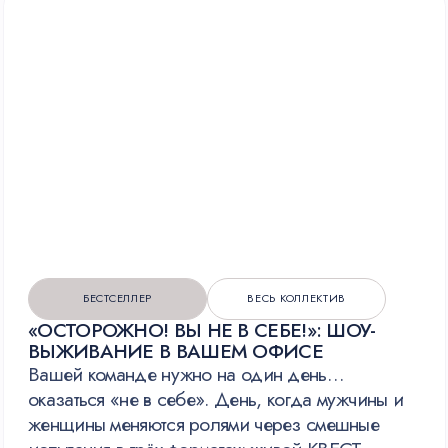
ПОПУЛЯРНЫЙ ФОРМАТ
ТОЛЬКО ДЛЯ МУЖЧИН
ЗАКРЫТЫЙ КЛУБ ДЖЕНТЛЬМЕНОВ:
ЭСТЕТИКА ТРАДИЦИЙ И СТИЛЯ
Программа трансформирует пространство
в закрытое сообщество с
интеллектуальным
виски-казино, шахматными дуэлями
в тишине
и камерной сигарной гостиной
с персональным фумелье. Эстетику клуба
подчеркнут
живой джаз, звон хрусталя
и эксклюзивный клубный значок