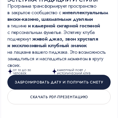
БЕСТСЕЛЛЕР
ЖЕНСКИЙ ФОРМАТ
КОНЦЕПТ «МАГИЯ ЖЕНСКОГО ПУТИ»:
ПО МОТИВАМ ШОУ «НАТАЛЬНАЯ КАРТА»
Программа личного преображения в трёх
измерениях — Любовь, Карьера, Сила.
Это звёздный ритуал в лофте с проекцией
неба, где каждая гостья создаёт свою
карту
желаний
, проходит
персональные
предсказания
и уходит с оберегом и ясным
планом на год.
Здесь не нужно ждать чуда — вы создадите
его сами через
оракулы, ритуалы
и женский круг
.
ОТ 10 ДО 50
МАГИЧЕСКИЙ ЛОФТ С
ЧЕЛОВЕК
ПРОЕКЦИЕЙ ЗВЁЗДНОГО НЕБА
ЗАБРОНИРОВАТЬ ДАТУ И ПОЛУЧИТЬ СМЕТУ
СКАЧАТЬ PDF-ПРЕЗЕНТАЦИЮ