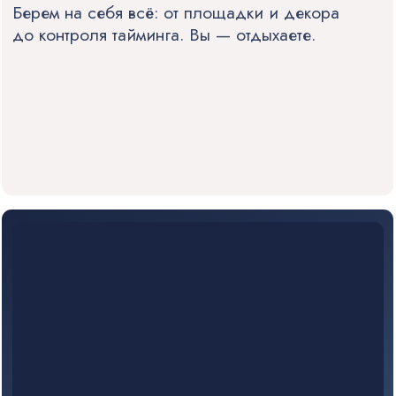
8 (812) 941 8771
8 (812) 528 9633
СВЯЗАТЬСЯ В СОЦСЕТЯХ:
Telegram
Max
Email
ООО "ПОЗИТИФФ СПБ" | САНКТ-ПЕТЕРБУРГ, ХЕРСОНСКАЯ, 43/12 |
РЕКВИЗИТЫ КОМПАНИИ