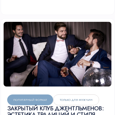
в гирлянде памяти.
Вы уйдёте с тремя артефактами (венок, картина,
гирлянда) и состоянием «можно всё».
Забронируйте — и мы привезём ретрит в ваш
офис.
ОТ 20 ДО 500+
ЛОКАЦИЯ
:
ОФИС
ЧЕЛОВЕК
ИЛИ ЛОФТ
ЗАБРОНИРОВАТЬ ДАТУ И ПОЛУЧИТЬ СМЕТУ
СКАЧАТЬ PDF-ПРЕЗЕНТАЦИЮ