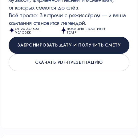
НОВАЯ ПРОГРАММА 2026
ТОЛЬКО ДЛЯ МУЖЧИН
КОНЦЕПТ «ИГРАМЭН»: ТЕРРИТОРИЯ
ЛЕГАЛЬНОГО ДЕТСТВА
Территория мужского драйва, где офис
превращается в зону свободы от дедлайнов
и KPI. Программа превращает офис
в пространство тотальной свободы с
баттлами
на автоматах Super Chexx, интерактивным
пивным казино и безлимитным фуд-кортом
«Мне можно!»
. Здесь не нужно
соответствовать статусу — здесь нужно просто
играть, соревноваться и побеждать ради
разрядки и живого общения.
ОТ 20 ДО 500+
ЛОКАЦИЯ
:
ОФИС
ЧЕЛОВЕК
ИЛИ ЛОФТ
ЗАБРОНИРОВАТЬ ДАТУ И ПОЛУЧИТЬ СМЕТУ
СКАЧАТЬ PDF-ПРЕЗЕНТАЦИЮ