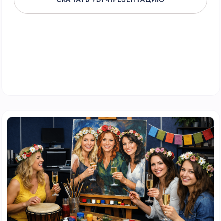
/ ВАШ ПОВОД —
НАША РЕЖИССУРА
СОЗДАТЬ ПРАЗДНИК НА
ВАШИХ УСЛОВИЯХ?
Создадим событие с нуля, если стандартные
решения не подходят. Спроектируем мероприятие,
которое решит ваши задачи.
ЗАПРОСИТЬ РАЗРАБОТКУ КОНЦЕПЦИИ
*ПРЕДЛОЖИМ ПЕРВЫЕ ИДЕИ В ТЕЧЕНИЕ ДНЯ