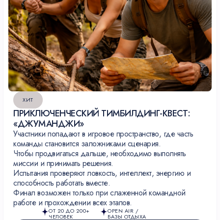
СОЗДАТЬ ПРАЗДНИК НА
ВАШИХ УСЛОВИЯХ?
Создадим событие с нуля, если стандартные
решения не подходят. Спроектируем мероприятие,
которое решит ваши задачи.
ЗАПРОСИТЬ РАЗРАБОТКУ КОНЦЕПЦИИ
ХИТ
*ПРЕДЛОЖИМ ПЕРВЫЕ ИДЕИ В ТЕЧЕНИЕ ДНЯ
ПРИКЛЮЧЕНЧЕСКИЙ ТИМБИЛДИНГ-КВЕСТ:
«ДЖУМАНДЖИ»
Участники попадают в игровое пространство, где часть
команды становится заложниками сценария.
Чтобы продвигаться дальше, необходимо выполнять
миссии и принимать решения.
Испытания проверяют ловкость, интеллект, энергию и
способность работать вместе.
Финал возможен только при слаженной командной
работе и прохождении всех этапов.
ОТ 20 ДО 200+
OPEN AIR /
ЧЕЛОВЕК
БАЗЫ ОТДЫХА