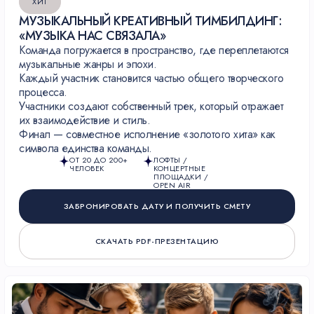
ХИТ
МУЗЫКАЛЬНЫЙ КРЕАТИВНЫЙ ТИМБИЛДИНГ:
ОТ ИДЕИ ДО
«МУЗЫКА НАС СВЯЗАЛА»
РЕАЛИЗАЦИИ —
Команда погружается в пространство, где переплетаются
ОДИН БРИФ
музыкальные жанры и эпохи.
Каждый участник становится частью общего творческого
процесса.
Участники создают собственный трек, который отражает
их взаимодействие и стиль.
Финал — совместное исполнение «золотого хита» как
Всего 2 минуты на заполнение анкеты сэкономят часы
символа единства команды.
согласований.
— Мы сразу оценим масштаб проекта и ресурсы.
ОТ 20 ДО 200+
ЛОФТЫ /
— Учтем все нюансы вашей площадки или офиса.
ЧЕЛОВЕК
КОНЦЕРТНЫЕ
ПЛОЩАДКИ /
— Адаптируем программу под потребности именно
OPEN AIR
вашей команды.
— Вы получите детальное КП и проект договора
ЗАБРОНИРОВАТЬ ДАТУ И ПОЛУЧИТЬ СМЕТУ
СКАЧАТЬ PDF-ПРЕЗЕНТАЦИЮ
ЗАПОЛНИТЬ БРИФ