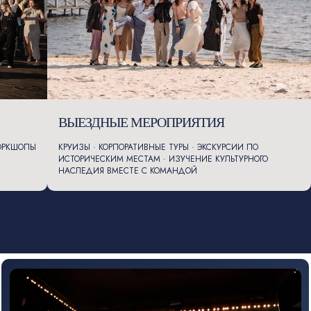
количество человек
Чек-лист: «Как подготовить офис
к празднику за 24 часа»
ПРОЙТИ КВИЗ И УЗНАТЬ СТОИМОСТЬ
ВЫЕЗДНЫЕ МЕРОПРИЯТИЯ
ВОРКШОПЫ
КРУИЗЫ · КОРПОРАТИВНЫЕ ТУРЫ · ЭКСКУРСИИ ПО
/ ГОТОВЫЕ ПРОГРАММЫ
ИСТОРИЧЕСКИМ МЕСТАМ · ИЗУЧЕНИЕ КУЛЬТУРНОГО
АКТУАЛЬНЫЕ
НАСЛЕДИЯ ВМЕСТЕ С КОМАНДОЙ
ПРЕДЛОЖЕНИЯ
ДЛЯ
ЛЕТНИХ КОРПОРАТИВОВ