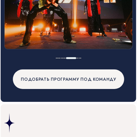
ПОДОБРАТЬ ПРОГРАММУ ПОД КОМАНДУ
18 ЛЕТ
ЭКСПЕРТИЗЫ
В СОЗДАНИИ
КОРПОРАТИВНОЙ СРЕДЫ
1500+ РЕАЛИЗОВАННЫХ СОБЫТИЙ
Мы создаем не «конкурсы», а сценарии для
бизнеса: работаем на сплочение, адаптацию
сотрудников и укрепление бренда.
45 000+ УЧАСТНИКОВ: ОТ ПРОГРАММИСТОВ
ДО СТРОИТЕЛЕЙ
Знаем, как вовлечь даже суровых скептиков