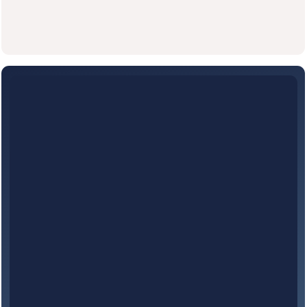
СВЯЗАТЬСЯ В СОЦСЕТЯХ:
Telegram
Max
Email
ООО "ПОЗИТИФФ СПБ" | САНКТ-ПЕТЕРБУРГ, ХЕРСОНСКАЯ, 43/12 |
РЕКВИЗИТЫ КОМПАНИИ