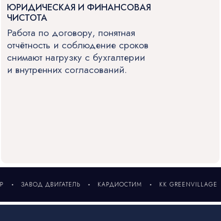
ОД ДВИГАТЕЛЬ
КАРДИОСТИМ
КК GREENVILLAGE
ЛЭСР