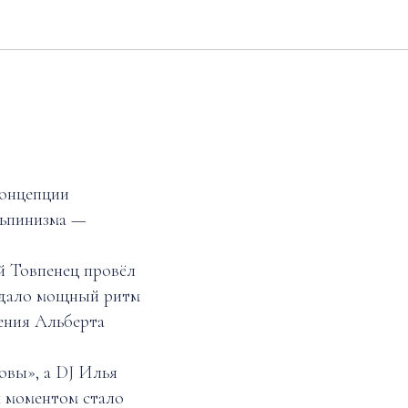
концепции
льпинизма —
й Товпенец провёл
задало мощный ритм
ения Альберта
овы», а DJ Илья
 моментом стало