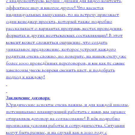
с квадрокоптером, моушн - дизайн для видео-контента,
эффектное шоу и многое другое! Что касается
индивидуальных выпускных, то на встречу приезжает
один менеджер проекта, который также подробно
рассказывает о вариантах программ, местах проведения,
форматах и других неотъемлемых составляющих! В этот
момент может сложиться ощущение, что создать
уникальное предложение, которое устроит каждого
родителя очень сложно, но поверьте, на нашем счету уже
более 1000 проведённых переговоров, и мы как те самые
хамелеоны умеем вовремя сменить цвет, и подобрать
подход к каждому!
Заключение договора
:
Юридические аспекты очень важны, и для каждой школы,
потенциально планирующий работать с нами, мы заранее
отправляем договор на согласование! В нём подробно
прописаны условия работы и сотрудничества. Ситуации
могут быть разные, и на случай как в 2020 году с