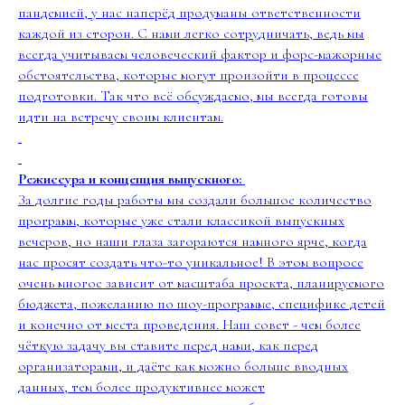
пандемией, у нас наперёд продуманы ответственности
каждой из сторон. С нами легко сотрудничать, ведь мы
всегда учитываем человеческий фактор и форс-мажорные
обстоятельства, которые могут произойти в процессе
подготовки. Так что всё обсуждаемо, мы всегда готовы
идти на встречу своим клиентам.
Режиссура и концепция выпускного:
За долгие годы работы мы создали большое количество
программ, которые уже стали классикой выпускных
вечеров, но наши глаза загораются намного ярче, когда
нас просят создать что-то уникальное! В этом вопросе
очень многое зависит от масштаба проекта, планируемого
бюджета, пожеланию по шоу-программе, специфике детей
и конечно от места проведения. Наш совет - чем более
чёткую задачу вы ставите перед нами, как перед
организаторами, и даёте как можно больше вводных
данных, тем более продуктивнее может