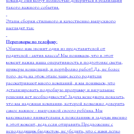
команде они могут полностью довериться в реализации
такого важного события.
Этапы сборки стильного и качественно выпускного
выглядят так:
Переговоры по телефону
:
Обычно нам звонит один из представителей от
родителей - актив класса! Мы понимаем, что в этот
момент важна наша оперативность в подготовке сметы,
примеры концепций, и портфолио работ! Да, не более
того, ведь на этом этапе чаще всего родители
рассматривают много компаний, и мы понимаем, что
детализировать подробную программу и визуальные
решения нет необходимости! Задача менеджера показать,
что мы надежная компания, которой возможно доверить
самое важное - выпускной своего ребёнка. Мы
максимально внимательны к пожеланиям и задачам именно
в этот момент, ведь если отправить Предложение с
неподходящим бюджетом, не убедить, что с нами легко