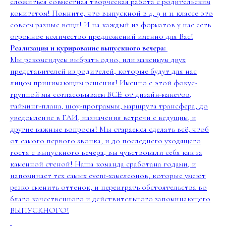
сложиться совместная творческая работа с родительским
комитетом! Помните, что выпускной в 4, 9 и 11 классе это
совсем разные вещи! И на каждый из форматов у нас есть
огромное количество предложений именно для Вас!
Реализация и курирование выпускного вечера:
Мы рекомендуем выбрать одно, или максимум двух
представителей из родителей, которые будут для нас
лицом принимающим решения! Именно с этой фокус-
группой мы согласовываем ВСЁ: от дизайн-макетов,
тайминг-плана, шоу-программы, маршрута трансфера, до
уведомление в ГАИ, назначения встречи с ведущим, и
другие важные вопросы! Мы стараемся сделать всё, чтоб
от самого первого звонка, и до последнего уходящего
гостя с выпускного вечера, вы чувствовали себя как за
каменной стеной! Наша команда сработана годами, и
напоминает тех самых event-хамелеонов, которые умеют
резко сменить оттенок, и переиграть обстоятельства во
благо качественного и действительного запоминающего
ВЫПУСКНОГО!