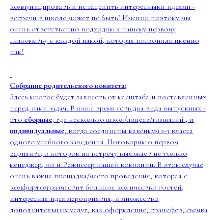
коммуницировать и не зацепить интересными идеями -
встречи в школе может не быть! Именно поэтому мы
очень ответственно подходим к нашему первому
знакомству с каждой мамой, которая позвонила именно
нам!
Собрание родительского комитета
:
Здесь многое будет зависеть от масштаба и поставленных
перед нами задач. В наше время есть два вида выпускных -
это
сборные
, где несколько школ/лицеев/гимназий , и
индивидуальные
, когда соединены максимум 2-3 класса
одного учебного заведения. Поговорим о первом
варианте, в котором на встречу выезжает не только
менеджер, но и Режиссер нашей компании. В этом случае
очень важна площадка/место проведения, которая с
комфортом разместит большое количество гостей,
интересная идея мероприятия, и множество
дополнительных услуг, как оформление, трансфер, съёмка