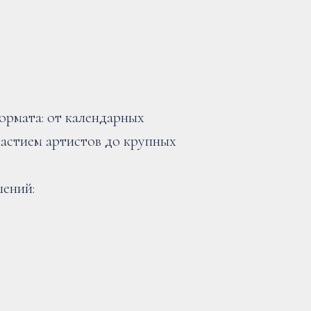
рмата: от календарных
частием артистов до крупных
шений: