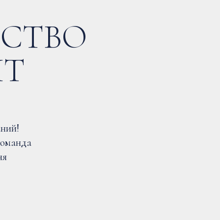
РСТВО
НТ
аний!
команда
яя