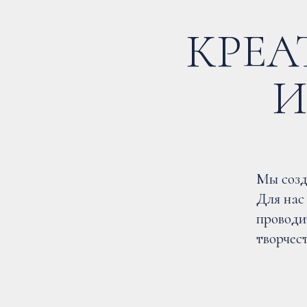
КРЕА
И
Мы созд
Для нас
проводи
творчес