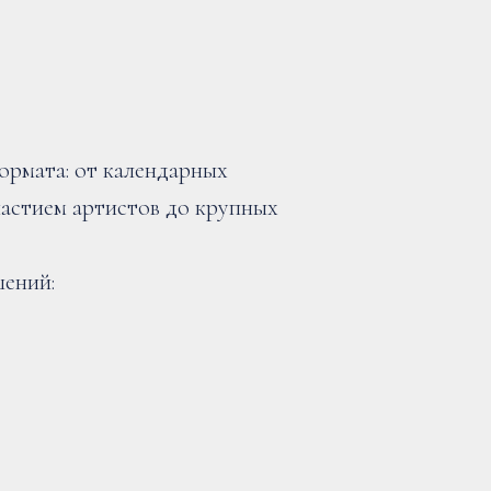
рмата: от календарных
частием артистов до крупных
шений: